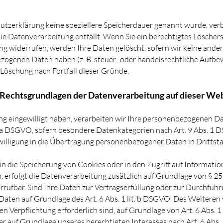
hutzerklärung keine speziellere Speicherdauer genannt wurde, ve
 die Datenverarbeitung entfällt. Wenn Sie ein berechtigtes Lösche
ng widerrufen, werden Ihre Daten gelöscht, sofern wir keine ander
zogenen Daten haben (z. B. steuer- oder handelsrechtliche Aufbe
e Löschung nach Fortfall dieser Gründe.
Rechtsgrundlagen der Datenverarbeitung auf dieser We
ng eingewilligt haben, verarbeiten wir Ihre personenbezogenen Da
lit. a DSGVO, sofern besondere Datenkategorien nach Art. 9 Abs. 1
nwilligung in die Übertragung personenbezogener Daten in Drittst
 in die Speicherung von Cookies oder in den Zugriff auf Information
n, erfolgt die Datenverarbeitung zusätzlich auf Grundlage von § 
iderrufbar. Sind Ihre Daten zur Vertragserfüllung oder zur Durchf
e Daten auf Grundlage des Art. 6 Abs. 1 lit. b DSGVO. Des Weiteren 
hen Verpflichtung erforderlich sind, auf Grundlage von Art. 6 Abs. 1
 auf Grundlage unseres berechtigten Interesses nach Art. 6 Abs. 1