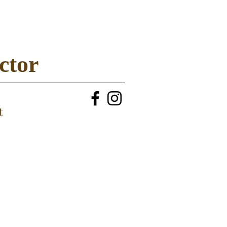
ctor
t