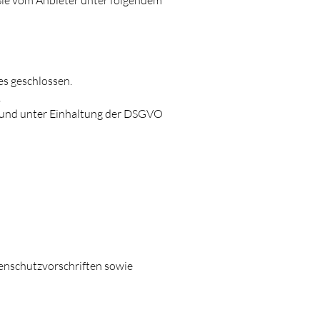
 Sie vom Anbieter unter folgendem
es geschlossen.
,
 und unter Einhaltung der DSGVO
enschutzvorschriften sowie