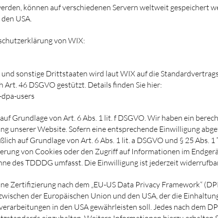
werden, können auf verschiedenen Servern weltweit gespeichert w
n den USA.
schutzerklärung von WIX:
 und sonstige Drittstaaten wird laut WIX auf die Standardvertra
 Art. 46 DSGVO gestützt. Details finden Sie hier:
-dpa-users
f Grundlage von Art. 6 Abs. 1 lit. f DSGVO. Wir haben ein berecht
ung unserer Website. Sofern eine entsprechende Einwilligung abge
eßlich auf Grundlage von Art. 6 Abs. 1 lit. a DSGVO und § 25 Abs.
cherung von Cookies oder den Zugriff auf Informationen im Endger
Sinne des TDDDG umfasst. Die Einwilligung ist jederzeit widerrufbar
ne Zertifizierung nach dem „EU-US Data Privacy Framework“ (DP
wischen der Europäischen Union und den USA, der die Einhaltun
erarbeitungen in den USA gewährleisten soll. Jedes nach dem DP