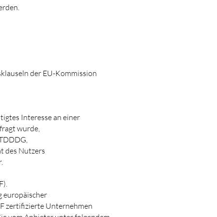
erden.
gsklauseln der EU-Kommission
igtes Interesse an einer
fragt wurde,
 1 TDDDG,
ät des Nutzers
.
F).
g europäischer
F zertifizierte Unternehmen