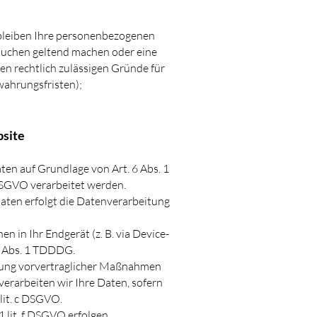
rbleiben Ihre personenbezogenen
rsuchen geltend machen oder eine
en rechtlich zulässigen Gründe für
wahrungsfristen);
bsite
ten auf Grundlage von Art. 6 Abs. 1
 DSGVO verarbeitet werden.
aaten erfolgt die Datenverarbeitung
en in Ihr Endgerät (z. B. via Device-
25 Abs. 1 TDDDG.
ührung vorvertraglicher Maßnahmen
verarbeiten wir Ihre Daten, sofern
 lit. c DSGVO.
 lit. f DSGVO erfolgen.